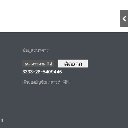
ข้อมูลธนาคาร
คัดลอก
ธนาคารคาคาโอ้
3333-28-5409446
เจ้าของบัญชีธนาคาร : 박재영
3333285409446 카카오뱅크
44