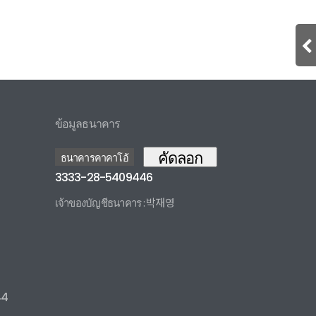
ข้อมูลธนาคาร
คัดลอก
ธนาคารคาคาโอ้
3333-28-5409446
เจ้าของบัญชีธนาคาร : 박재영
3333285409446 카카오뱅크
44