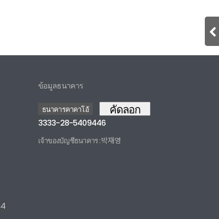
ข้อมูลธนาคาร
คัดลอก
ธนาคารคาคาโอ้
3333-28-5409446
เจ้าของบัญชีธนาคาร : 박재영
3333285409446 카카오뱅크
44