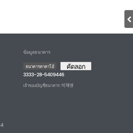
ข้อมูลธนาคาร
คัดลอก
ธนาคารคาคาโอ้
3333-28-5409446
เจ้าของบัญชีธนาคาร : 박재영
3333285409446 카카오뱅크
44