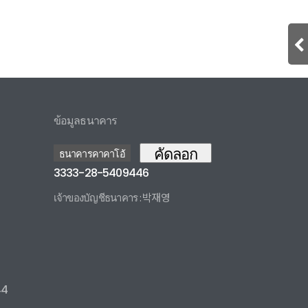
ข้อมูลธนาคาร
คัดลอก
ธนาคารคาคาโอ้
3333-28-5409446
เจ้าของบัญชีธนาคาร : 박재영
3333285409446 카카오뱅크
44