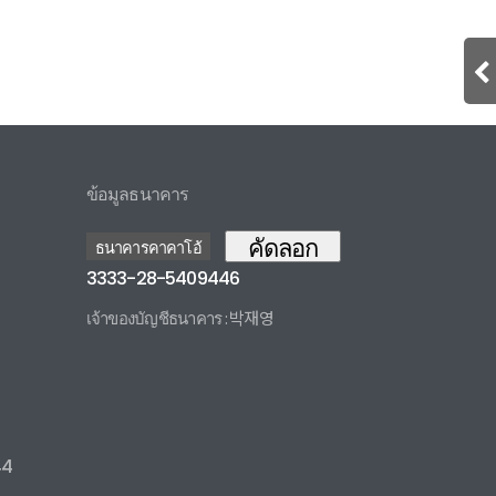
ข้อมูลธนาคาร
คัดลอก
ธนาคารคาคาโอ้
3333-28-5409446
เจ้าของบัญชีธนาคาร : 박재영
3333285409446 카카오뱅크
44