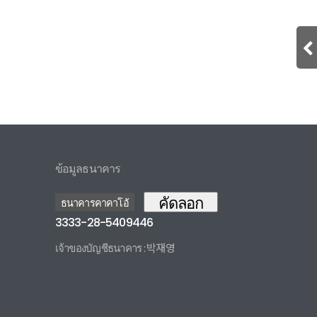
ข้อมูลธนาคาร
คัดลอก
ธนาคารคาคาโอ้
3333-28-5409446
เจ้าของบัญชีธนาคาร : 박재영
3333285409446 카카오뱅크